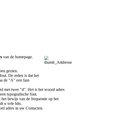
es
van de homepage.
bben gezien.
out. De reden is dat het
a de "A" een fast-
rd met twee "d". Het is het woord adres
 een typografische fout.
t het bewijs van de frequentie op het
t u vele hits.
ord adres in uw Contacten.