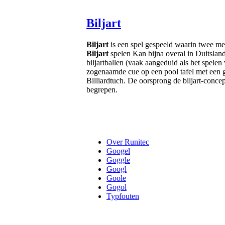
Biljart
Biljart
is een spel gespeeld waarin twee me
Biljart
spelen Kan bijna overal in Duitsland
biljartballen (vaak aangeduid als het spelen
zogenaamde cue op een pool tafel met een g
Billiardtuch. De oorsprong de biljart-concept
begrepen.
Over Runitec
Googel
Goggle
Googl
Goole
Gogol
Typfouten