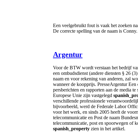
Een veelgebruikt fout is vaak het zoeken n
De correcte spelling van de naam is Conny.
Argentur
Voor de BTW wordt verstaan het bedrijf v
een ombudsdienst (andere diensten § 26 (3)
naam en voor rekening van anderen, zal wo
wanneer de koopprijs. PresseArgentur Een c
persberichten en rapporten aan de media te s
Europese Unie zijn vastgelegd
spanish_pr
verschillende professionele verantwoordeli
bijvoorbeeld, werd de Federale Labor Offi
voor het werk, en sinds 2005 heeft de voor
telecommunicatie en Post de naam Bundesnetz
telecommunicatie, post en spoorwegen of k
spanish_property
zien in het artikel.