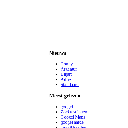
Nieuws
Conny
Argentur
Biljart
Adres
Standaard
Meest gelezen
googel
Zoekresultaten
Googel Maps
googel aarde
Googl kaarten