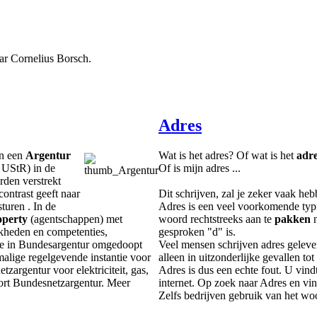
aar Cornelius Borsch.
Adres
an een
Argentur
Wat is het adres? Of wat is het
adr
 UStR) in de
Of is mijn adres ...
rden verstrekt
ontrast geeft naar
Dit schrijven, zal je zeker vaak he
turen . In de
Adres is een veel voorkomende typf
operty
(agentschappen) met
woord rechtstreeks aan te
pakken
n
jkheden en competenties,
gesproken "d" is.
ce in Bundesargentur omgedoopt
Veel mensen schrijven adres geleve
malige regelgevende instantie voor
alleen in uitzonderlijke gevallen tot
argentur voor elektriciteit, gas,
Adres is dus een echte fout. U vind
ort Bundesnetzargentur. Meer
internet. Op zoek naar Adres en vind
Zelfs bedrijven gebruik van het wo