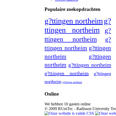
Populaire zoekopdrachten
g?ttingen northeim
g?
ttingen northeim
g?
ttingen northeim
g?
ttingen northeim
g?ttingen
northeim
g?ttingen
northeim
g?ttingen northeim
g?ttingen northeim
g?ttingen
northeim
g?ttingen northeim
Online
We hebben 10 gasten online
© 2009 RUniTec - Radisson University Te