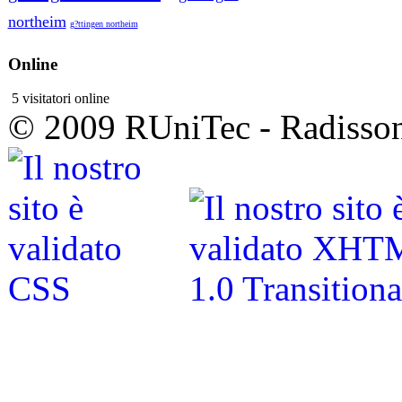
northeim
g?ttingen northeim
Online
5 visitatori online
© 2009 RUniTec - Radisson