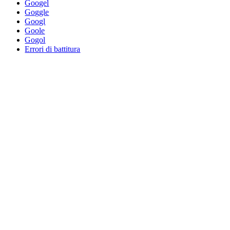
Googel
Goggle
Googl
Goole
Gogol
Errori di battitura