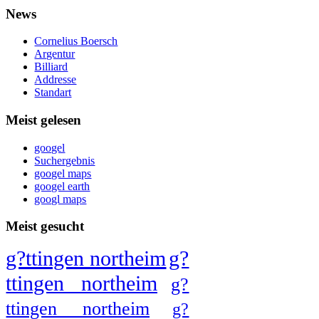
News
Cornelius Boersch
Argentur
Billiard
Addresse
Standart
Meist gelesen
googel
Suchergebnis
googel maps
googel earth
googl maps
Meist gesucht
g?ttingen northeim
g?
ttingen northeim
g?
ttingen northeim
g?