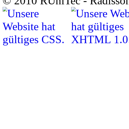
© 2010 RUniTec - Radisson