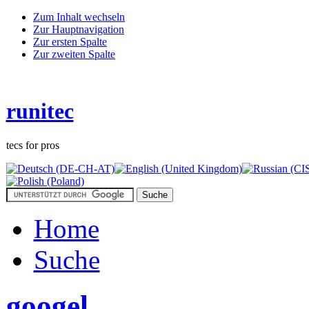
Zum Inhalt wechseln
Zur Hauptnavigation
Zur ersten Spalte
Zur zweiten Spalte
runitec
tecs for pros
Home
Suche
googel