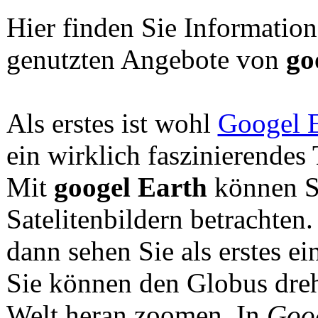
Hier finden Sie Information
genutzten Angebote von
go
Als erstes ist wohl
Googel E
ein wirklich faszinierendes 
Mit
googel Earth
können Si
Satelitenbildern betrachten
dann sehen Sie als erstes e
Sie können den Globus dreh
Welt heran zoomen. In
Goog