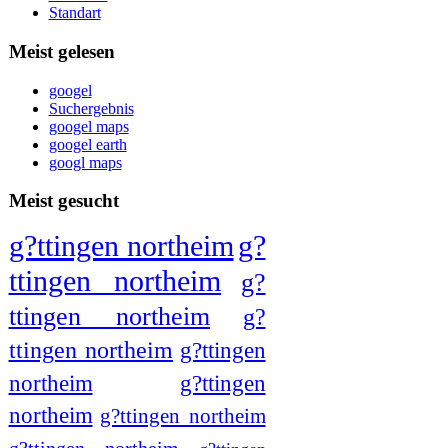
Standart
Meist gelesen
googel
Suchergebnis
googel maps
googel earth
googl maps
Meist gesucht
g?ttingen northeim
g?
ttingen northeim
g?
ttingen northeim
g?
ttingen northeim
g?ttingen
northeim
g?ttingen
northeim
g?ttingen northeim