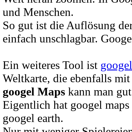
und Menschen.
So gut ist die Auflösung der
einfach unschlagbar. Googel
Ein weiteres Tool ist
googe
Weltkarte, die ebenfalls mit 
googel Maps
kann man gut 
Eigentlich hat googel maps
googel earth.
Nur mit weniger Spielerei