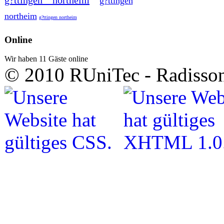
g?ttingen northeim
g?ttingen
northeim
g?ttingen northeim
Online
Wir haben 11 Gäste online
© 2010 RUniTec - Radisson