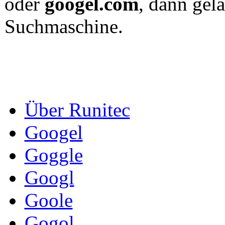
oder
googel.com
, dann gel
Suchmaschine.
Über Runitec
Googel
Goggle
Googl
Goole
Gogol