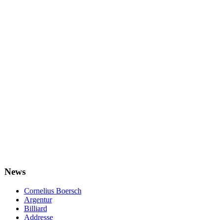
News
Cornelius Boersch
Argentur
Billiard
Addresse