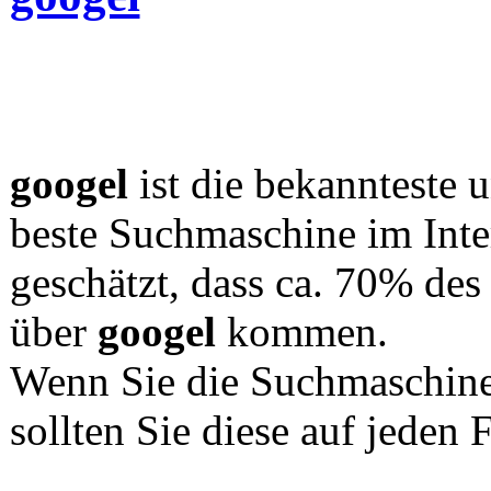
googel
ist die bekannteste 
beste Suchmaschine im Inte
geschätzt, dass ca. 70% de
über
googel
kommen.
Wenn Sie die Suchmaschin
sollten Sie diese auf jeden F