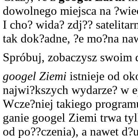
dowolnego miejsca na ?wiec
I cho? wida? zdj?? satelita
tak dok?adne, ?e mo?na naw
Spróbuj, zobaczysz swoi
googel Ziemi
istnieje od ok
najwi?kszych wydarze? w ep
Wcze?niej takiego programu
ganie googel Ziemi trwa ty
od po??czenia), a nawet d?u