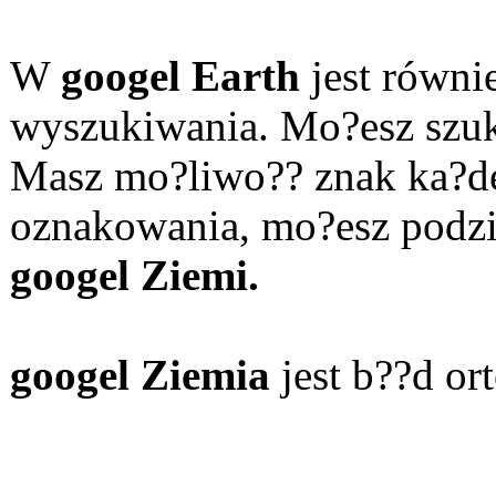
W
googel Earth
jest równi
wyszukiwania. Mo?esz szuka
Masz mo?liwo?? znak ka?de
oznakowania, mo?esz podzi
googel Ziemi.
googel Ziemia
jest b??d or