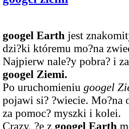
googel Earth
jest znakomi
dzi?ki któremu mo?na zwied
Najpierw nale?y pobra? i z
googel Ziemi.
Po uruchomieniu
googel Zi
pojawi si? ?wiecie. Mo?na 
za pomoc? myszki i kolei.
Crazy, ?e z
googel Earth
mo