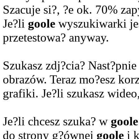
Szacuje si?, ?e ok. 70% zap
Je?li
goole
wyszukiwarki jes
przetestowa? anyway.
Szukasz zdj?cia? Nast?pnie k
obrazów. Teraz mo?esz kor
grafiki. Je?li szukasz wideo
Je?li chcesz szuka? w
goole
do strony g?ównej
goole
i 