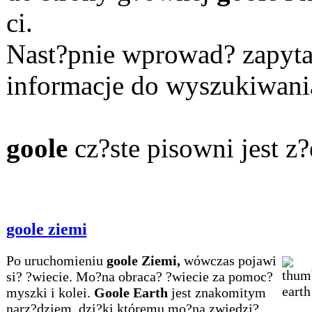
ci.
Nast?pnie wprowad? zapyta
informacje do wyszukiwani
goole
cz?ste pisowni jest z
goole ziemi
Po uruchomieniu
goole Ziemi,
wówczas pojawi
si? ?wiecie. Mo?na obraca? ?wiecie za pomoc?
myszki i kolei.
Goole Earth
jest znakomitym
narz?dziem, dzi?ki któremu mo?na zwiedzi?