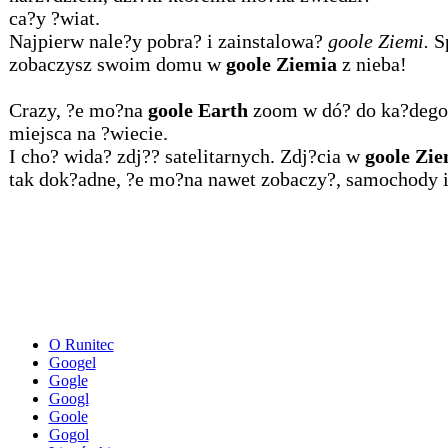
ca?y ?wiat.
Najpierw nale?y pobra? i zainstalowa?
goole Ziemi.
Sp
zobaczysz swoim domu w
goole Ziemia
z nieba!
Crazy, ?e mo?na
goole Earth
zoom w dó? do ka?dego
miejsca na ?wiecie.
I cho? wida? zdj?? satelitarnych. Zdj?cia w
goole Zie
tak dok?adne, ?e mo?na nawet zobaczy?, samochody i 
O Runitec
Googel
Gogle
Googl
Goole
Gogol