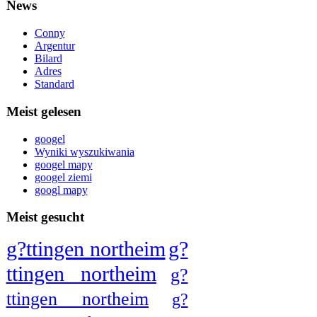
News
Conny
Argentur
Bilard
Adres
Standard
Meist gelesen
googel
Wyniki wyszukiwania
googel mapy
googel ziemi
googl mapy
Meist gesucht
g?ttingen northeim
g?
ttingen northeim
g?
ttingen northeim
g?